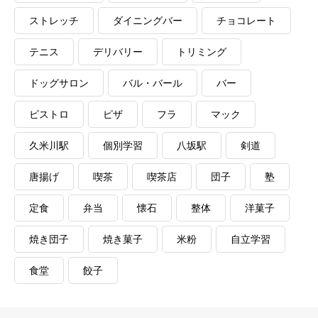
ストレッチ
ダイニングバー
チョコレート
テニス
デリバリー
トリミング
ドッグサロン
バル・バール
バー
ビストロ
ピザ
フラ
マック
久米川駅
個別学習
八坂駅
剣道
唐揚げ
喫茶
喫茶店
団子
塾
定食
弁当
懐石
整体
洋菓子
焼き団子
焼き菓子
米粉
自立学習
食堂
餃子