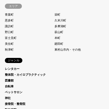
エリア
青葉町
栄町
恩多町
久米川町
諏訪町
多摩湖町
野口町
萩山町
富士見町
本町
美住町
廻田町
秋津町
東村山市内・その他
ジャンル
レンタカー
整体院・カイロプラクティック
図書館
自転車
ペットサロン
神社
接骨院・整骨院