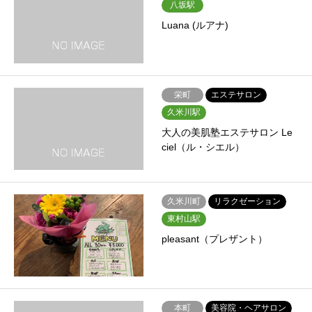
八坂駅
Luana (ルアナ)
栄町
エステサロン
久米川駅
大人の美肌塾エステサロン Le
ciel（ル・シエル）
久米川町
リラクゼーション
東村山駅
pleasant（プレザント）
本町
美容院・ヘアサロン