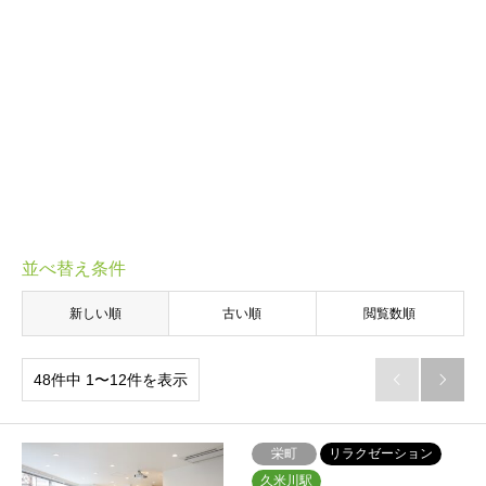
並べ替え条件
新しい順
古い順
閲覧数順
48件中 1〜12件を表示


栄町
リラクゼーション
久米川駅