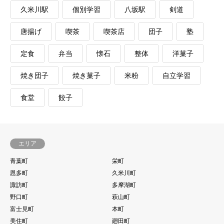
久米川駅
個別学習
八坂駅
剣道
唐揚げ
喫茶
喫茶店
団子
塾
定食
弁当
懐石
整体
洋菓子
焼き団子
焼き菓子
米粉
自立学習
食堂
餃子
エリア
青葉町
栄町
恩多町
久米川町
諏訪町
多摩湖町
野口町
萩山町
富士見町
本町
美住町
廻田町