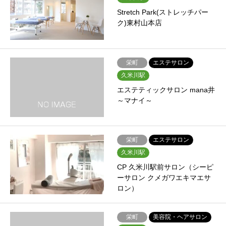
Stretch Park(ストレッチパー
ク)東村山本店
栄町
エステサロン
久米川駅
エステティックサロン mana井
～マナイ～
栄町
エステサロン
久米川駅
CP 久米川駅前サロン（シーピ
ーサロン クメガワエキマエサ
ロン）
栄町
美容院・ヘアサロン