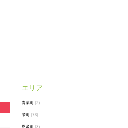
エリア
青葉町
(2)
栄町
(73)
恩多町
(3)