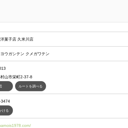
洋菓子店 久米川店
ヨウガシテン クメガワテン
013
村山市栄町2-37-8
図
ルートを調べる
-3474
かける
chamois1978.com/