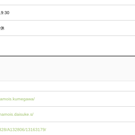
9:30
定休
shamois.kumegawa/
hamois.daisuke.s/
A1328/A132806/13163179/