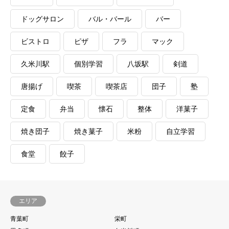
ドッグサロン
バル・バール
バー
ビストロ
ピザ
フラ
マック
久米川駅
個別学習
八坂駅
剣道
唐揚げ
喫茶
喫茶店
団子
塾
定食
弁当
懐石
整体
洋菓子
焼き団子
焼き菓子
米粉
自立学習
食堂
餃子
エリア
青葉町
栄町