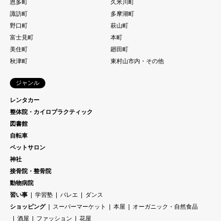
恩多町
久米川町
諏訪町
多摩湖町
野口町
萩山町
富士見町
本町
美住町
廻田町
秋津町
東村山市内・その他
ジャンル
レンタカー
整体院・カイロプラクティック
図書館
自転車
ペットサロン
神社
接骨院・整骨院
動物病院
習い事
学習塾
バレエ
ダンス
ショッピング
スーパーマーケット
本屋
オーガニック・自然食品
酒屋
ファッション
花屋