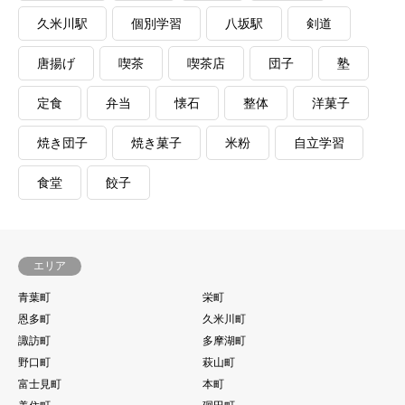
久米川駅
個別学習
八坂駅
剣道
唐揚げ
喫茶
喫茶店
団子
塾
定食
弁当
懐石
整体
洋菓子
焼き団子
焼き菓子
米粉
自立学習
食堂
餃子
エリア
青葉町
栄町
恩多町
久米川町
諏訪町
多摩湖町
野口町
萩山町
富士見町
本町