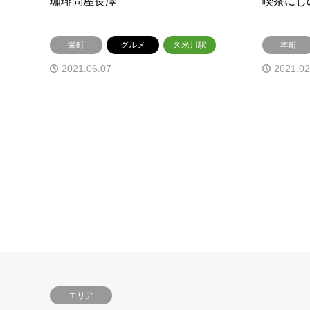
珈琲問屋長澤
喫茶にじ
栄町
グルメ
久米川駅
本町
2021.06.07
2021.02
エリア