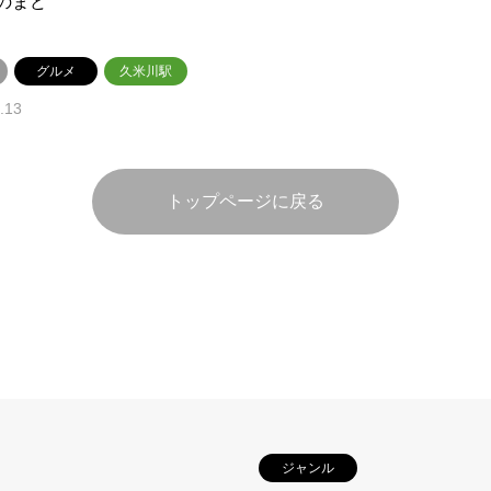
のまど
グルメ
久米川駅
.13
トップページに戻る
ジャンル