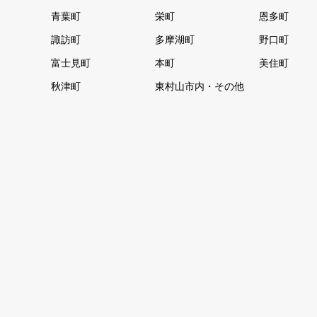
青葉町
栄町
恩多町
諏訪町
多摩湖町
野口町
富士見町
本町
美住町
秋津町
東村山市内・その他