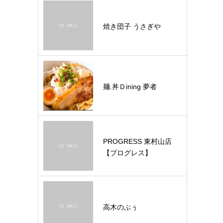
焼き団子 うさぎや
麺.丼Ｄining 夢者
PROGRESS 東村山店
【プログレス】
高木のぶぅ