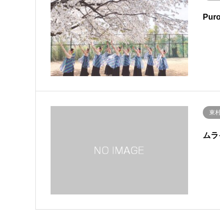
Puro
東
ムラ